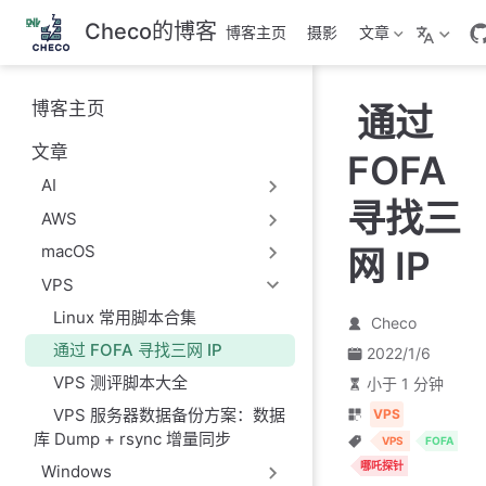
跳
Checo的博客
博客主页
摄影
文章
至
主
要
博客主页
通过
內
容
文章
FOFA
AI
寻找三
AWS
macOS
网 IP
VPS
Linux 常用脚本合集
Checo
通过 FOFA 寻找三网 IP
2022/1/6
VPS 测评脚本大全
小于 1 分钟
VPS 服务器数据备份方案：数据
VPS
库 Dump + rsync 增量同步
VPS
FOFA
哪吒探针
Windows