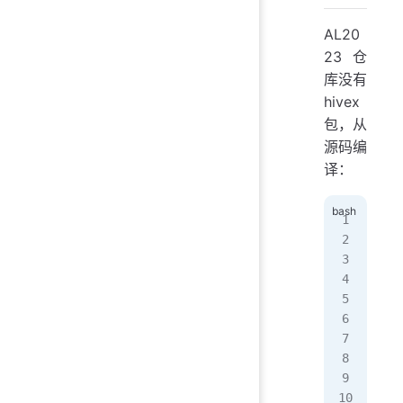
AL20
23 仓
库没有
hivex
包，从
源码编
译：
sud
cd
 
cur
cd
 
./c
mak
sud
exp