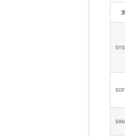
文件名
SYSTEM
SOFTWA
SAM