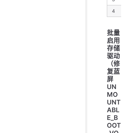
4
Di
批量
启用
存储
驱动
（修
复蓝
屏
UN
MO
UNT
ABL
E_B
OOT
_VO