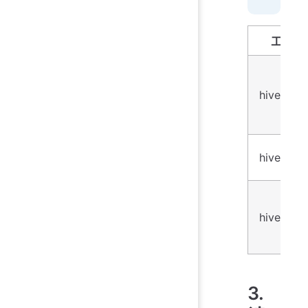
工具
hivexsh
hivexget
hivexml
3.