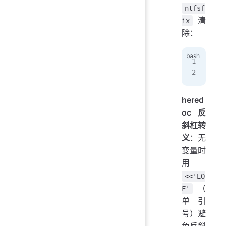
ntfsf
清
ix
除：
sud
sud
hered
oc 反
斜杠转
义
：无
变量时
用
<<'EO
（
F'
单引
号）避
免反斜