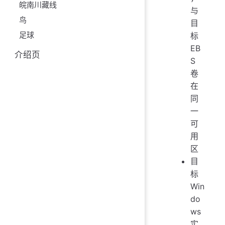
皖南川藏线
与
鸟
目
足球
标
EB
介绍页
S
卷
在
同
一
可
用
区
目
标
Win
do
ws
实