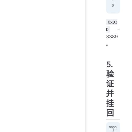
EOF
0xD3
=
D
3389
。
5.
验
证
并
挂
回
# 