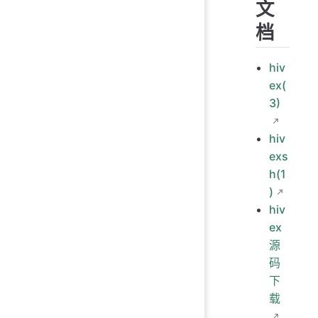
文
档
hiv
ex(
3)
hiv
exs
h(1
)
hiv
ex
源
码
下
载