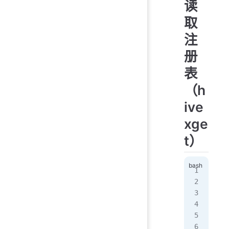
读
取
注
册
表
（h
ive
xge
t）
# 
hiv
  '
# 2
# 