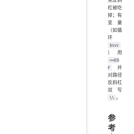
杠被吃
掉；有
变量
（如循
环
$svc
）用
<<EO
并
F
对路径
反斜杠
双写
。
\\
参
考