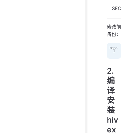
SECURIT
修改前
备份：
sud
2.
编
译
安
装
hiv
ex