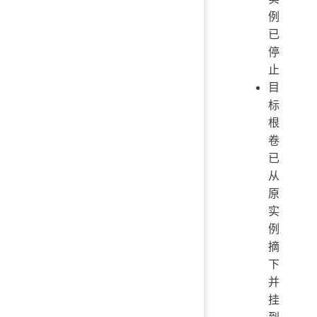
例
已
停
止
目
标
根
卷
已
从
原
实
例
摘
下
并
挂
到