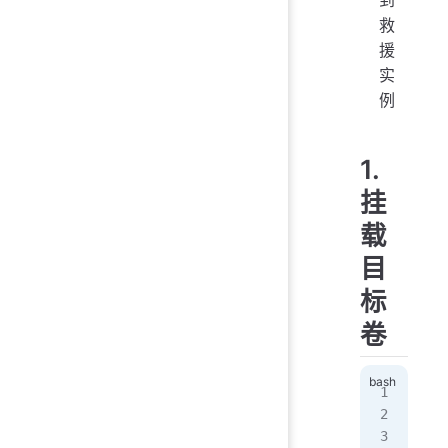
救
援
实
例
1.
挂
载
目
标
卷
# 
sud