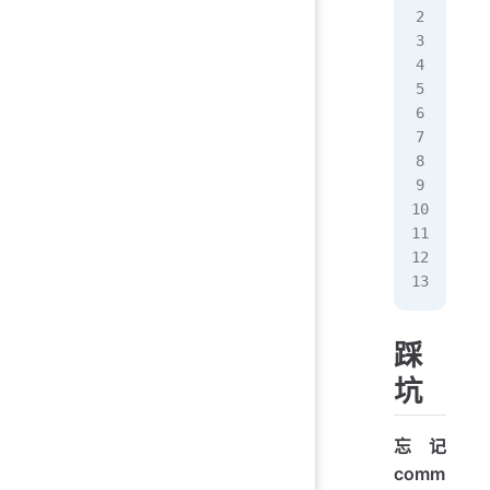
hiv
  '
# 
# 
sud
#
aws
aws
aws
aws
踩
坑
忘记
comm