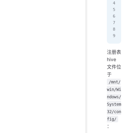
# 
sud
# 
sud
sud
注册表
hive
文件位
于
/mnt/
win/Wi
ndows/
System
32/con
fig/
：