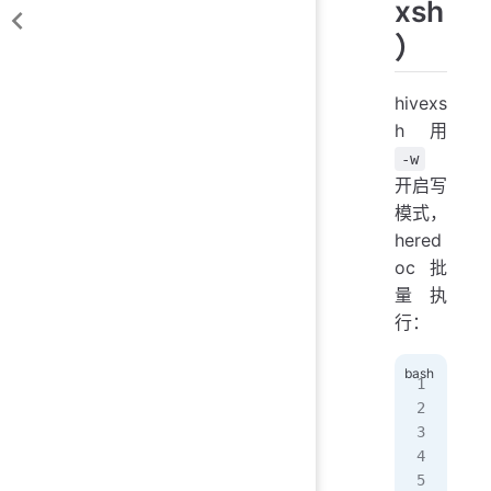
xsh
）
hivexs
h 用
-w
开启写
模式，
hered
oc 批
量执
行：
/us
loa
cd 
set
Sta