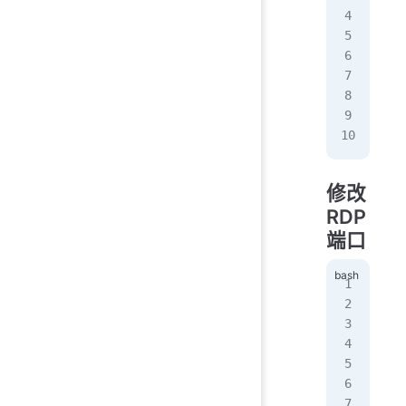
cd 
set
Sta
dwo
com
EOF
don
修改
RDP
端口
/us
loa
cd 
set
Por
dwo
com