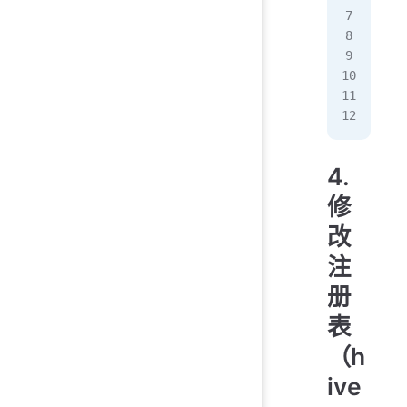
hiv
  '
#
hiv
  '
4.
修
改
注
册
表
（h
ive