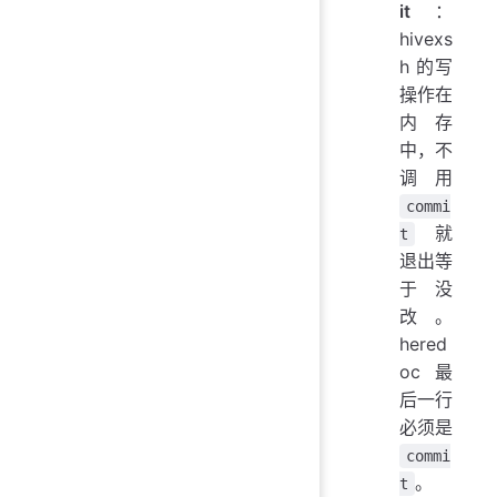
it
：
hivexs
h 的写
操作在
内存
中，不
调用
commi
就
t
退出等
于没
改。
hered
oc 最
后一行
必须是
commi
。
t