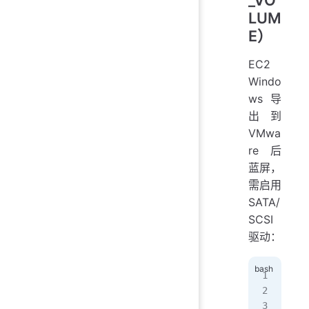
LUM
E）
EC2
Windo
ws 导
出到
VMwa
re 后
蓝屏，
需启用
SATA/
SCSI
驱动：
for
  /
loa