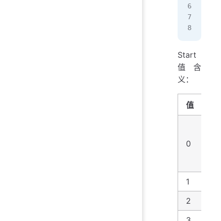
dwo
com
EOF
Start
值含
义：
值
B
核
0
段
载
1
Sy
2
Au
3
Ma