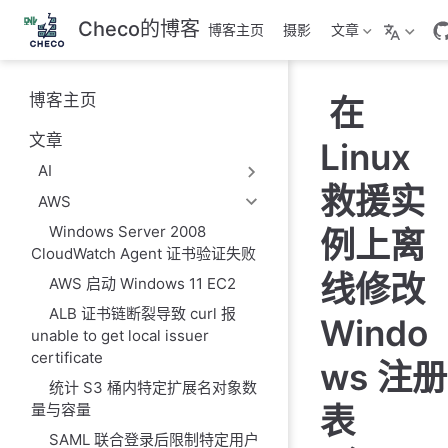
跳
Checo的博客
博客主页
摄影
文章
至
主
要
博客主页
在
內
容
文章
Linux
AI
救援实
AWS
Windows Server 2008
例上离
CloudWatch Agent 证书验证失败
线修改
AWS 启动 Windows 11 EC2
ALB 证书链断裂导致 curl 报
Windo
unable to get local issuer
certificate
ws 注册
统计 S3 桶内特定扩展名对象数
表
量与容量
SAML 联合登录后限制特定用户