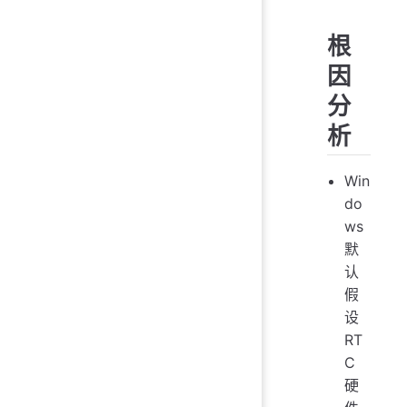
根
因
分
析
Win
do
ws
默
认
假
设
RT
C
硬