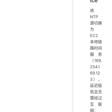
ice
将
NTP
源切换
为
EC2
本地链
路时间
服务
（169.
254.1
69.12
3），
延迟极
低且无
需经过
互联
网：