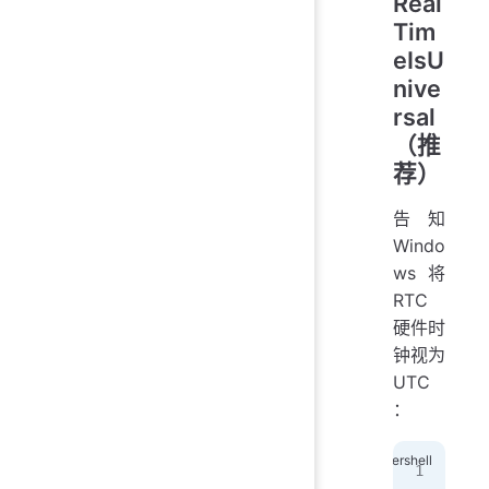
Real
Tim
eIsU
nive
rsal
（推
荐）
告知
Windo
ws 将
RTC
硬件时
钟视为
UTC
：
reg