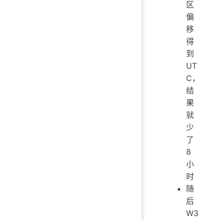
区
偏
移
得
到
UT
C，
结
果
就
少
了
8
小
时
随
后
W3