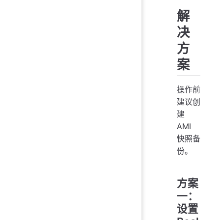
解
决
方
案
操作前
建议创
建
AMI
快照备
份。
方案
一：
设置