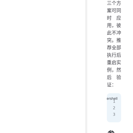
三个方
案可同
时应
用，彼
此不冲
突。推
荐全部
执行后
重启实
例，然
后验
证：
reg
w32
w32