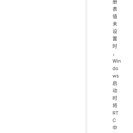
册
表
值
未
设
置
时
，
Win
do
ws
启
动
时
将
RT
C
中