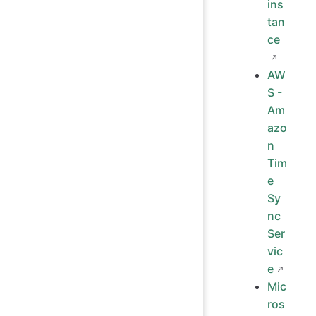
ins
tan
ce
AW
S -
Am
azo
n
Tim
e
Sy
nc
Ser
vic
e
Mic
ros