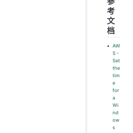
参
考
文
档
AW
S -
Set
the
tim
e
for
a
Wi
nd
ow
s