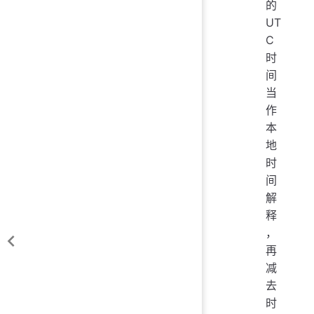
的
UT
C
时
间
当
作
本
地
时
间
解
释
，
再
减
去
时