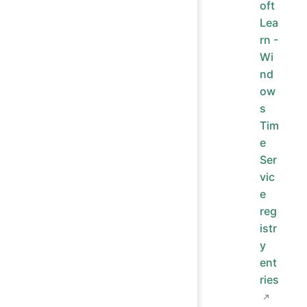
oft
Lea
rn -
Wi
nd
ow
s
Tim
e
Ser
vic
e
reg
istr
y
ent
ries