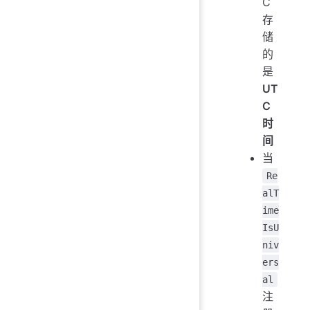
C
存
储
的
是
UT
C
时
间
当
Re
alT
ime
IsU
niv
ers
al
注