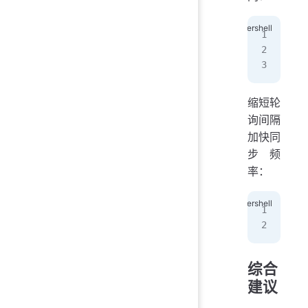
w32
Res
w32
缩短轮
询间隔
加快同
步频
率：
reg
Res
综合
建议