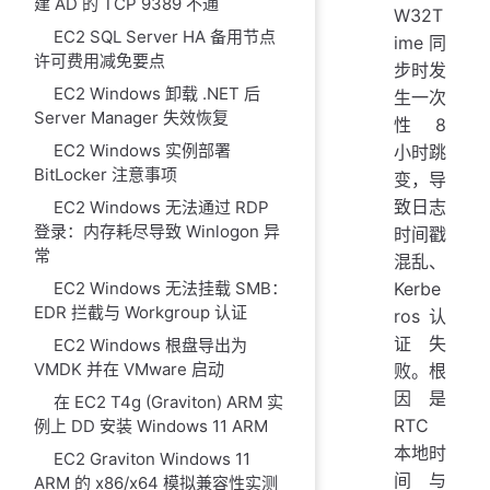
建 AD 的 TCP 9389 不通
W32T
EC2 SQL Server HA 备用节点
ime 同
许可费用减免要点
步时发
EC2 Windows 卸载 .NET 后
生一次
Server Manager 失效恢复
性 8
EC2 Windows 实例部署
小时跳
BitLocker 注意事项
变，导
致日志
EC2 Windows 无法通过 RDP
登录：内存耗尽导致 Winlogon 异
时间戳
常
混乱、
Kerbe
EC2 Windows 无法挂载 SMB：
EDR 拦截与 Workgroup 认证
ros 认
证失
EC2 Windows 根盘导出为
VMDK 并在 VMware 启动
败。根
因是
在 EC2 T4g (Graviton) ARM 实
RTC
例上 DD 安装 Windows 11 ARM
本地时
EC2 Graviton Windows 11
间与
ARM 的 x86/x64 模拟兼容性实测