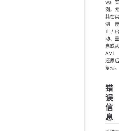
ws 实
例，尤
其在实
例停
止/启
动、重
启或从
AMI
还原后
复现。
错
误
信
息