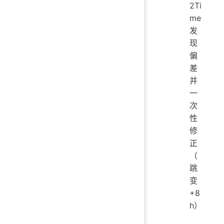
2Ti
me
发
现
偏
差
并
一
次
性
修
正
（
跳
变
+8
h）