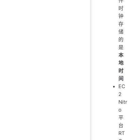
件
时
钟
存
储
的
是
本
地
时
间
EC
2
Nitr
o
平
台
RT