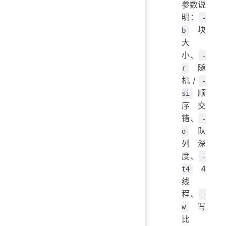
参数说
明：
-
块
b
大
小、
-
随
r
机 /
-
顺
si
序交
错、
-
队
o
列深
度、
-
4
t4
线
程、
-
写
w
比