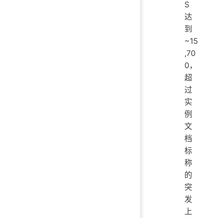
S
达
到
~15
,70
0，
超
过
实
例
文
档
标
称
的
突
发
上