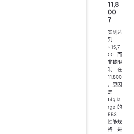
11,8
00
？
实测达
到
~15,7
00 而
非被限
制在
11,800
，原因
是
t4g.la
rge 的
EBS
性能规
格是