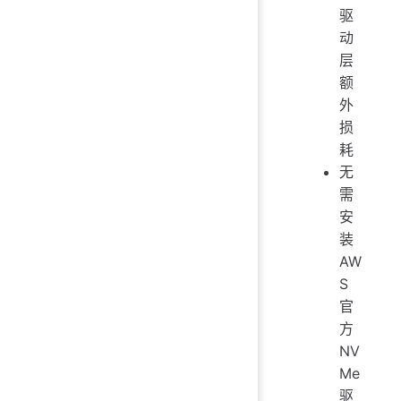
驱
动
层
额
外
损
耗
无
需
安
装
AW
S
官
方
NV
Me
驱