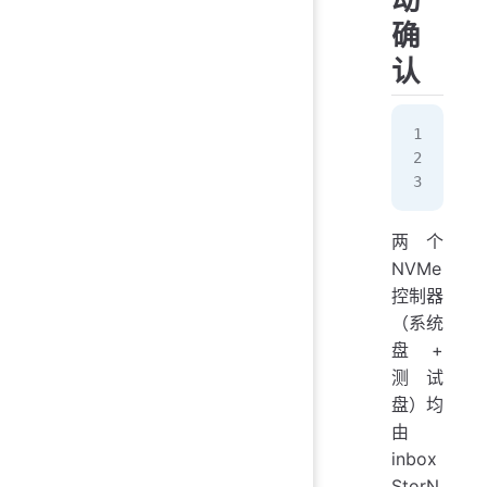
确
认
De
Dri
Inf
两个
NVMe
控制器
（系统
盘 +
测试
盘）均
由
inbox
StorN