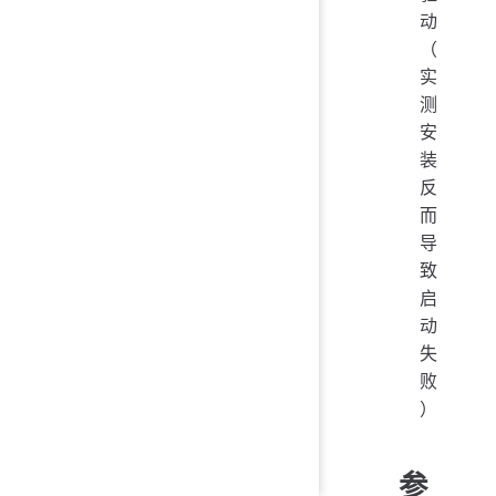
动
（
实
测
安
装
反
而
导
致
启
动
失
败
）
参