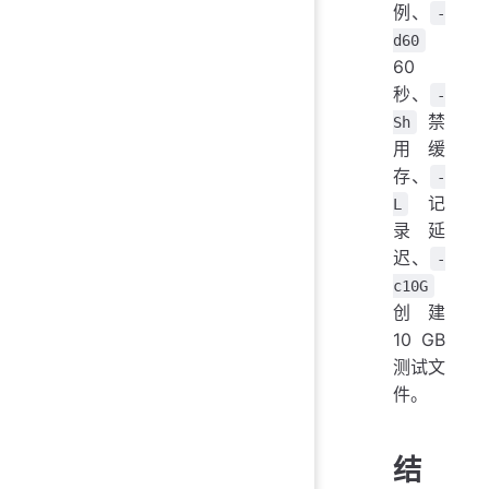
例、
-
d60
60
秒、
-
禁
Sh
用缓
存、
-
记
L
录延
迟、
-
c10G
创建
10 GB
测试文
件。
结