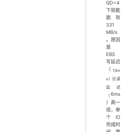
QD=4
下就能
跑到
331
MB/s
。原因
是
EBS
写延迟
（
13m
s）比读
延迟
6ms
（
）高一
倍，单
个 IO
完成时
间更