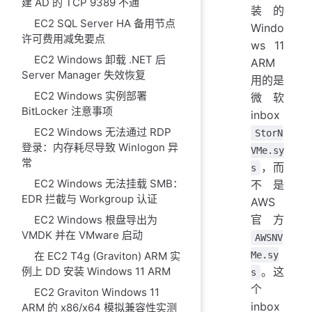
建 AD 的 TCP 9389 不通
装的
EC2 SQL Server HA 备用节点
Windo
许可费用减免要点
ws 11
EC2 Windows 卸载 .NET 后
ARM
Server Manager 失效恢复
用的是
EC2 Windows 实例部署
微软
BitLocker 注意事项
inbox
EC2 Windows 无法通过 RDP
StorN
登录：内存耗尽导致 Winlogon 异
VMe.sy
常
，而
s
EC2 Windows 无法挂载 SMB：
不是
EDR 拦截与 Workgroup 认证
AWS
官方
EC2 Windows 根盘导出为
VMDK 并在 VMware 启动
AWSNV
Me.sy
在 EC2 T4g (Graviton) ARM 实
。这
例上 DD 安装 Windows 11 ARM
s
个
EC2 Graviton Windows 11
inbox
ARM 的 x86/x64 模拟兼容性实测