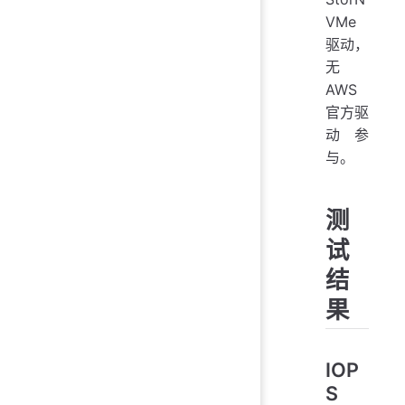
VMe
驱动，
无
AWS
官方驱
动参
与。
测
试
结
果
IOP
S