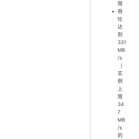
限
吞
吐
达
到
331
MB
/s
（
实
例
上
限
34
7
MB
/s
的