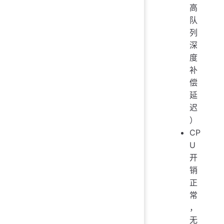
高
队
列
深
度
补
偿
延
迟
）
CP
U
开
销
正
常
，
无