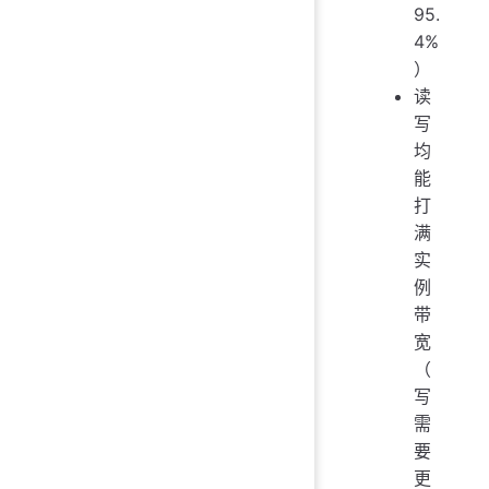
95.
4%
）
读
写
均
能
打
满
实
例
带
宽
（
写
需
要
更