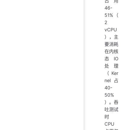
占用
46-
51%（
2
vCPU
），主
要消耗
在内核
态 IO
处理
（Ker
nel 占
40-
50%
）。吞
吐测试
时
CPU