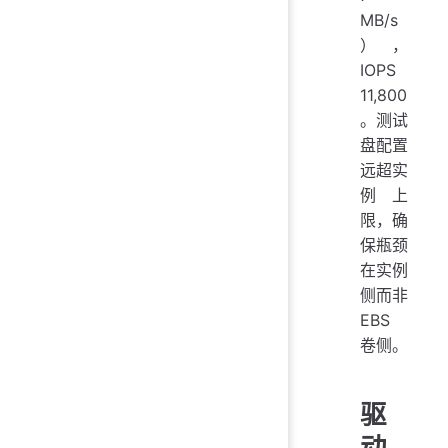
MB/s
），
IOPS
11,800
。测试
盘配置
远超实
例上
限，确
保瓶颈
在实例
侧而非
EBS
卷侧。
驱
动