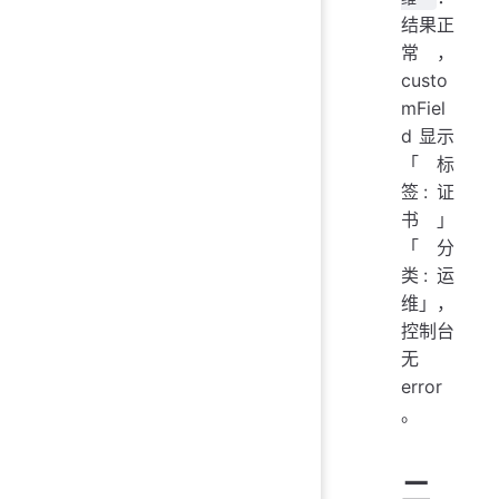
结果正
常，
custo
mFiel
d 显示
「标
签: 证
书」
「分
类: 运
维」，
控制台
无
error
。
二