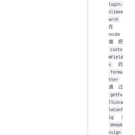
lugin-
slimse
arch
在
node
端把
custo
mField
的
s
forma
tter
通过
getFu
llLoca
leConf
/
ig
deepA
ssign