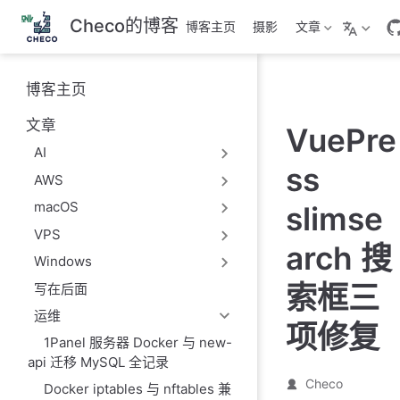
跳
Checo的博客
博客主页
摄影
文章
至
主
要
博客主页
內
容
文章
VuePre
AI
ss
AWS
macOS
slimse
VPS
arch 搜
Windows
索框三
写在后面
运维
项修复
1Panel 服务器 Docker 与 new-
api 迁移 MySQL 全记录
Checo
Docker iptables 与 nftables 兼