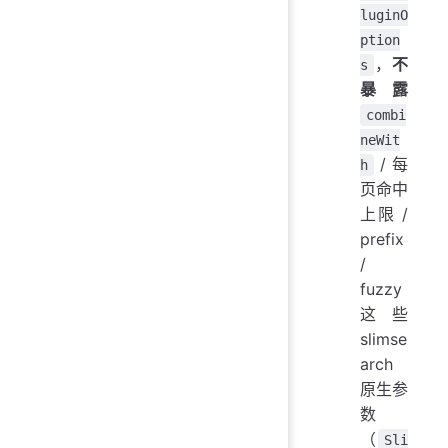
luginO
ption
，
不
s
暴露
combi
neWit
/ 每
h
页命中
上限 /
prefix
/
fuzzy
这些
slimse
arch
原生参
数
（
Sli