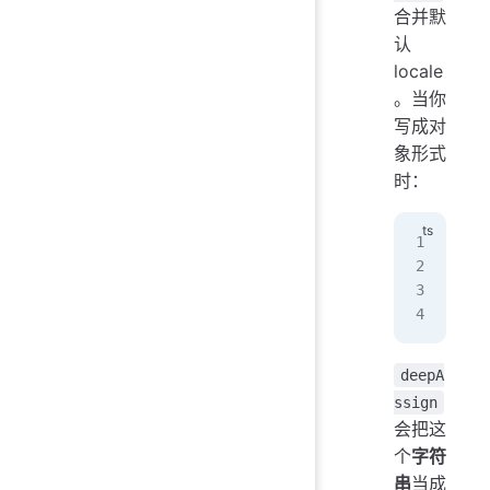
合并默
认
locale
。当你
写成对
象形式
时：
for
  "
  "
}
deepA
ssign
会把这
个
字符
串
当成