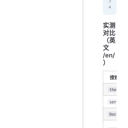
  .
}
实测
对比
（英
文
/en/
）
搜索词
the
server
Docker