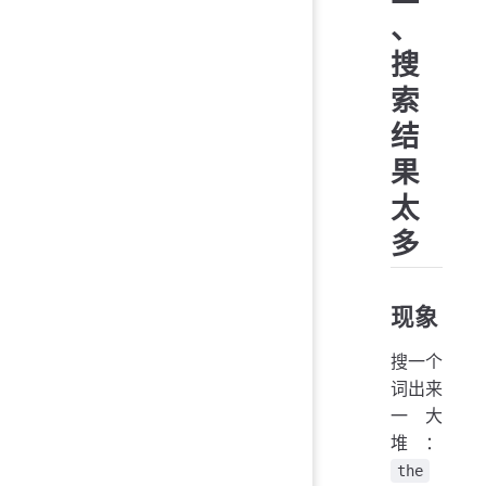
、
搜
索
结
果
太
多
现象
搜一个
词出来
一大
堆：
the