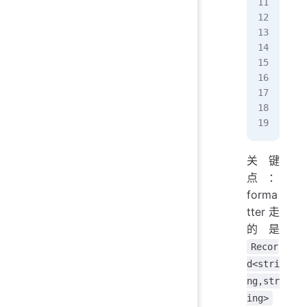
   
   
   
   
   
   
   
  ]
},
关键
点：
forma
tter 走
的是
Recor
d<stri
ng,str
ing>