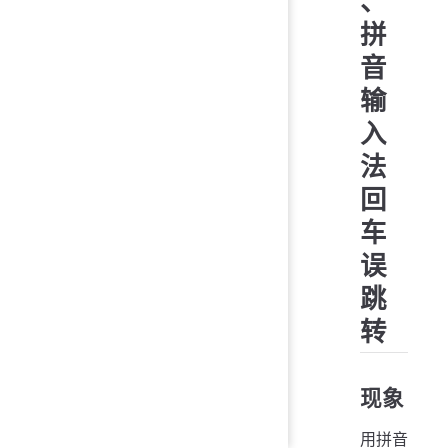
、
拼
音
输
入
法
回
车
误
跳
转
现象
用拼音