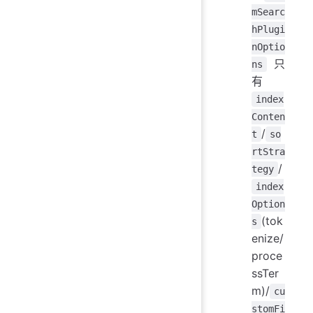
mSearc
hPlugi
nOptio
只
ns
有
index
Conten
/
t
so
rtStra
/
tegy
index
Option
(tok
s
enize/
proce
ssTer
m)/
cu
stomFi