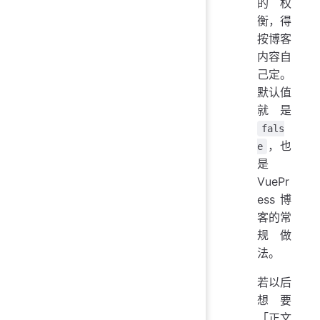
的权
衡，得
按博客
内容自
己定。
默认值
就是
fals
，也
e
是
VuePr
ess 博
客的常
规做
法。
若以后
想要
「正文