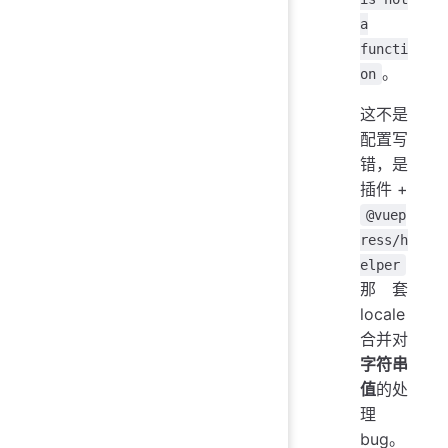
a
functi
。
on
这不是
配置写
错，是
插件 +
@vuep
ress/h
elper
那套
locale
合并对
字符串
值
的处
理
bug。