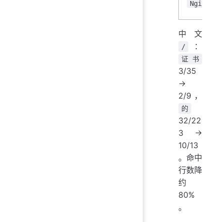
Nginx
中文
：
/
证书
3/35
→
2/9，
的
32/22
3 →
10/13
。命中
行数降
约
80%
。