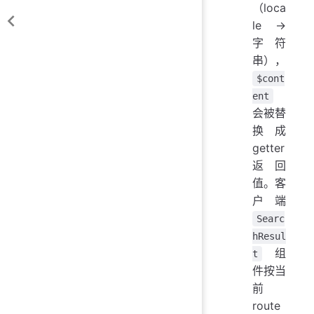
（loca
le →
字符
串），
$cont
ent
会被替
换成
getter
返回
值。客
户端
Searc
hResul
组
t
件按当
前
route