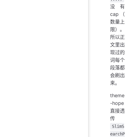
没有
cap（
数量上
限）。
所以正
文里出
现过的
词每个
段落都
会刷出
来。
theme
-hope
直接透
传
SlimS
earchP