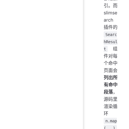
引。而
slimse
arch
插件的
Searc
hResul
组
t
件对每
个命中
页面会
列出所
有命中
段落
，
源码里
渲染循
环
n.map
(...)