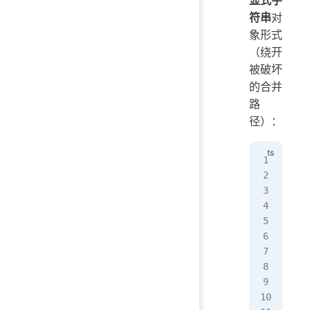
符串
对
象形式
（绕开
被破坏
的合并
路
径）：
sli
  i
  c
   
   
   
   
   
   
   