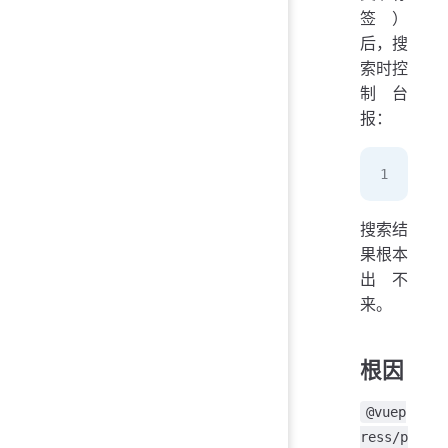
签）
后，搜
索时控
制台
报：
n[f
搜索结
果根本
出不
来。
根因
@vuep
ress/p