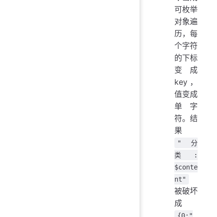
可枚举
对象遍
历，每
个字符
的下标
变成
key，
值变成
单字
符。结
果
"分
类:
$conte
nt"
被破坏
成
{0:"