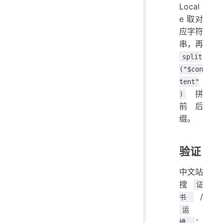
Local
e 取对
应字符
串，再
split
("$con
tent"
拼
)
前后
缀。
验证
中文站
搜
证
/
书
运
：
维