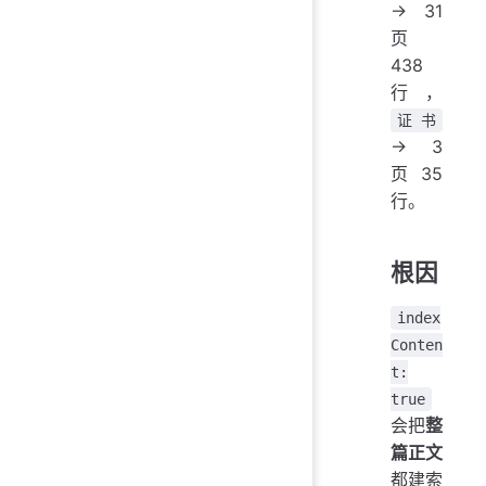
→ 31
页
438
行，
证书
→ 3
页 35
行。
根因
index
Conten
t:
true
会把
整
篇正文
都建索