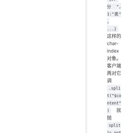
分",
1:"类"
,
...}
这样的
char-
index
对象。
客户端
再对它
调
.spli
t("$co
ntent"
就
)
抛
split
is not