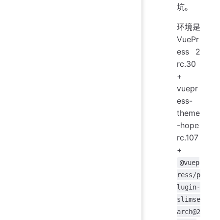
坑。
环境是
VuePr
ess 2
rc.30
+
vuepr
ess-
theme
-hope
rc.107
+
@vuep
ress/p
lugin-
slimse
arch@2