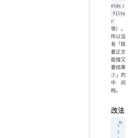
/
elds
filte
r
等）。
所以没
有「既
要正文
能搜又
要结果
少」的
中间
档。
改法
sli
  i