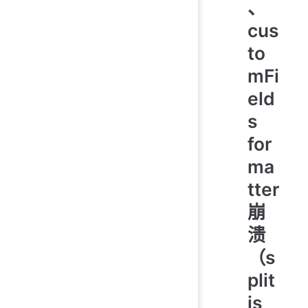
、
cus
to
mFi
eld
s
for
ma
tter
崩
溃
（s
plit
is